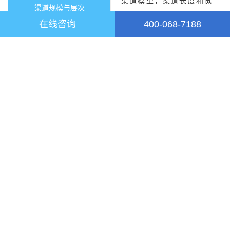
渠道模型，渠道长度和宽
渠道规模与层次
度。
在线咨询
400-068-7188
包括主渠道供应商和终端零
售商，内容涵盖渠道成员的
类型、规模、人员数量与基
渠道成员质量研究
本素质、终端柜台面积、业
务运作模式、营业额等相关
数据、服务意识等。
渠道市场份额
不同渠道类型的出货份额。
品牌知名度，产品质量，产
品价格，经销利润与优惠政
厂商选择渠道供应商
策，品牌形象，广告支持，
与厂商合作关系。