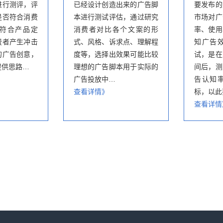
进行测评，评
已经设计创造出来的广告脚
要发布的
是否符合消费
本进行测试评估，通过研究
市场对广
符合产品定
消费者对比各个文案的形
率、使用
费者产生冲击
式、风格、诉求点、理解程
知广告
的广告创意，
度等，选择出效果可能比较
试，是在
提供思路…
理想的广告脚本用于实际的
间后，测
广告投放中…
告认知
查看详情》
标，以此
查看详情