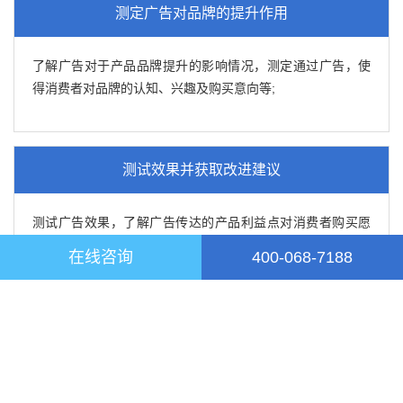
测定广告对品牌的提升作用
了解广告对于产品品牌提升的影响情况，测定通过广告，使
得消费者对品牌的认知、兴趣及购买意向等;
测试效果并获取改进建议
测试广告效果，了解广告传达的产品利益点对消费者购买愿
望及行为的影响，获取消费者对广告的改进建议。
在线咨询
400-068-7188
通过广告事前事后测试，前瞻能帮您解决什么问
题?
广告的目的在于传达有关信息，从而使消费者认识商品、改变态